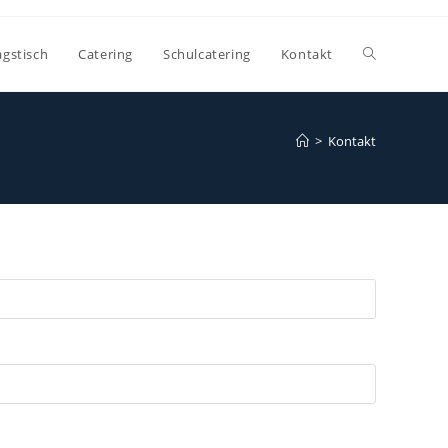
Website-
agstisch
Catering
Schulcatering
Kontakt
Suche
>
Kontakt
umschalten