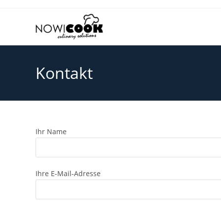
Zum
Inhalt
springen
Kontakt
Ihr Name
Ihre E-Mail-Adresse
B
B
B